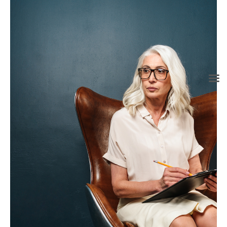
info@grupoconsultoria.com.co
(+57) 316 344 0773
Lunes a viernes de 8:00 a.m. a 6:00 p.m.