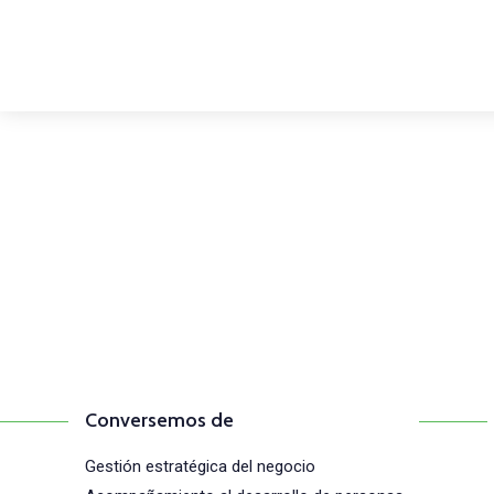
Comunícate con n
(+57) 316 344 0773
Conversemos de
Gestión estratégica del negocio