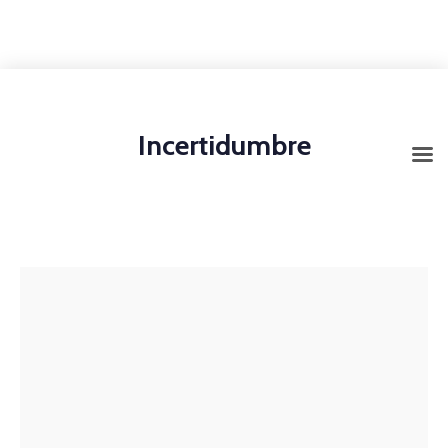
+1-3435-2356
info@avant.com
Mon-Fri 8am - 6pm
Incertidumbre