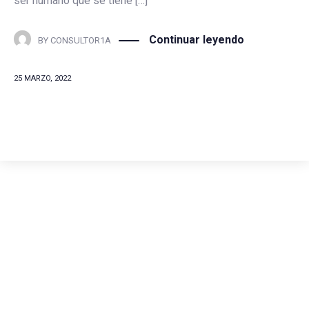
ser humano que se tiene […]
Continuar leyendo
BY
CONSULTOR1A
25 MARZO, 2022
Comunícate con
nosotros
(+57) 316 344 0773