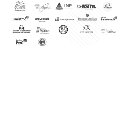
Comunícate con
nosotros
(+57) 316 344 0773