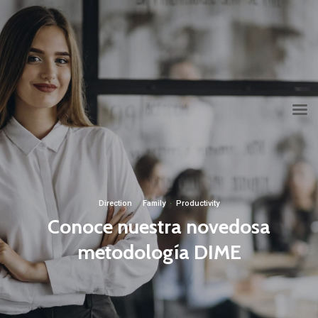
info@grupoconsultoria.com.co
(+57) 316 344 0773
Lunes a viernes de 8:00 a.m. a 6:00 p.m.
Direction
·
Family
·
Productivity
Conoce nuestra novedosa
metodología DIME