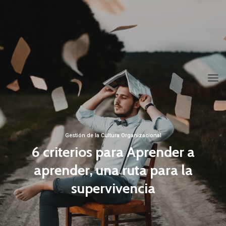
info@grupoconsultoria.com.co
(+57) 316 344 0773
Lunes a viernes de 8:00 a.m. a 6:00 p.m.
Gestión de la Cultura Organizacional
6 criterios para Aprender a
aprender, una ruta para la
supervivencia