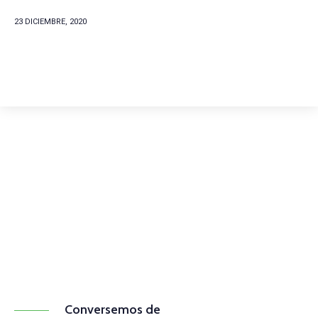
23 DICIEMBRE, 2020
Comunícate con
nosotros
(+57) 316 344 0773
Conversemos de