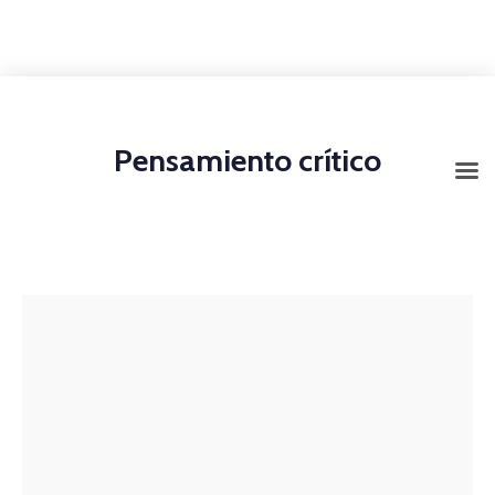
+1-3435-2356
info@avant.com
Mon-Fri 8am - 6pm
Pensamiento crítico