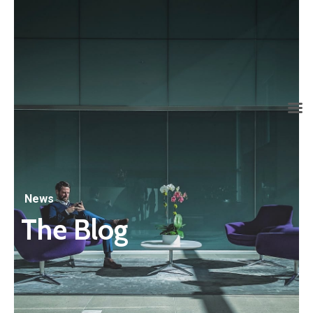
info@grupoconsultoria.com.co
(+57) 316 344 0773
Lunes a viernes de 8:00 a.m. a 6:00 p.m.
News
The Blog