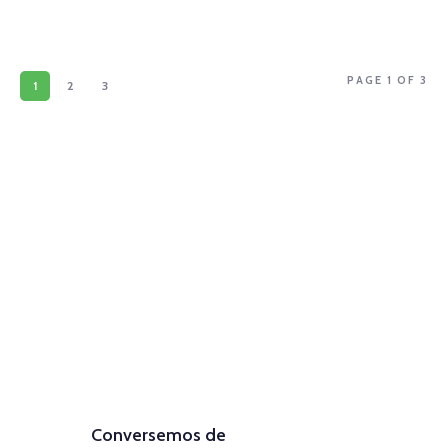
PAGE 1 OF 3
1
2
3
Comunícate con
nosotros
(+57) 316 344 0773
Conversemos de