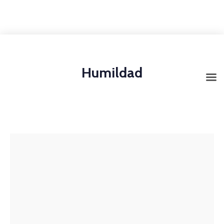
+1-3435-2356
info@avant.com
Mon-Fri 8am - 6pm
Humildad