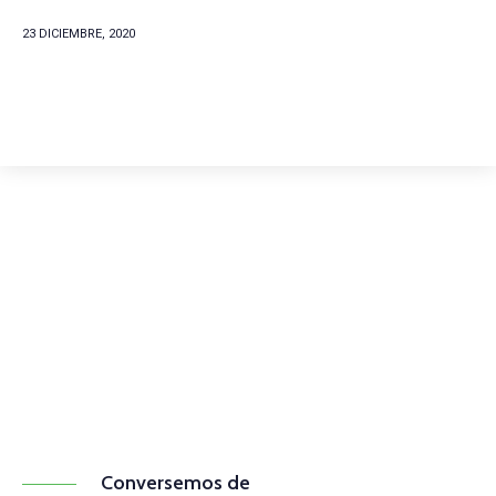
23 DICIEMBRE, 2020
Comunícate con
nosotros
(+57) 316 344 0773
Conversemos de