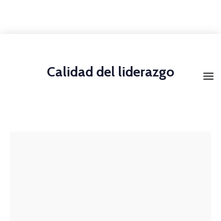
+1-3435-2356
info@avant.com
Mon-Fri 8am - 6pm
Calidad del liderazgo