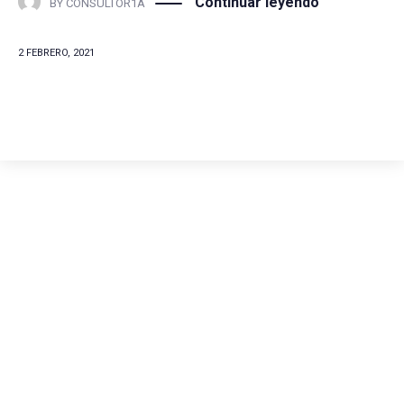
Continuar leyendo
BY
CONSULTOR1A
2 FEBRERO, 2021
Comunícate con
nosotros
(+57) 316 344 0773