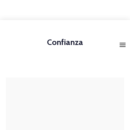
+1-3435-2356
info@avant.com
Mon-Fri 8am - 6pm
Confianza