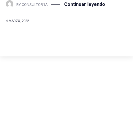
Continuar leyendo
BY
CONSULTOR1A
4 MARZO, 2022
Comunícate con
nosotros
(+57) 316 344 0773