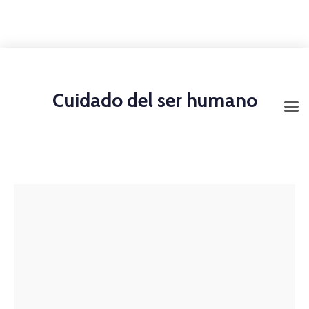
+1-3435-2356
info@avant.com
Mon-Fri 8am - 6pm
Cuidado del ser humano