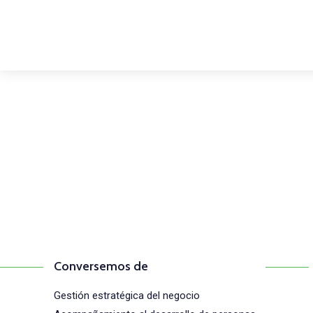
Comunícate con n
(+57) 316 344 0773
Conversemos de
Gestión estratégica del negocio