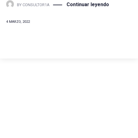
Continuar leyendo
BY
CONSULTOR1A
4 MARZO, 2022
Comunícate con
nosotros
(+57) 316 344 0773