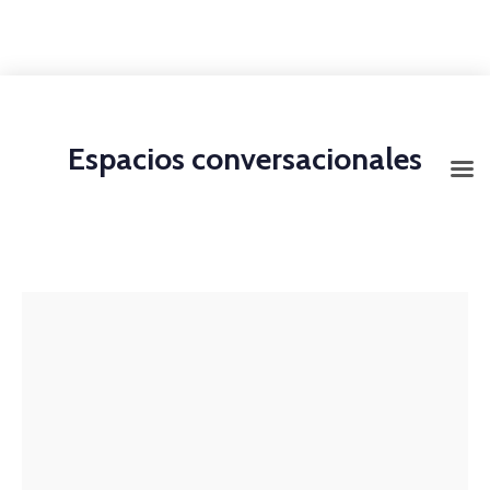
+1-3435-2356
info@avant.com
Mon-Fri 8am - 6pm
Espacios conversacionales