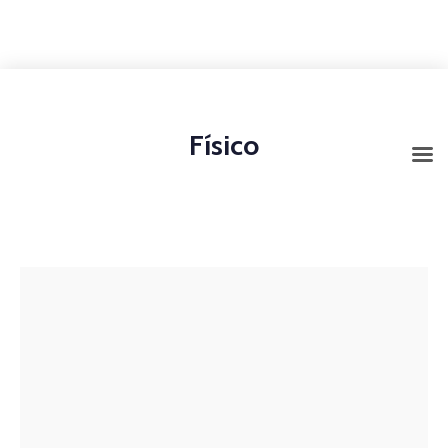
+1-3435-2356
info@avant.com
Mon-Fri 8am - 6pm
Físico