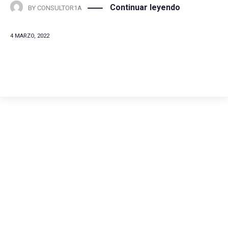
Continuar leyendo
BY
CONSULTOR1A
4 MARZO, 2022
Comunícate con
nosotros
(+57) 316 344 0773