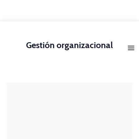
+1-3435-2356
info@avant.com
Mon-Fri 8am - 6pm
Gestión organizacional