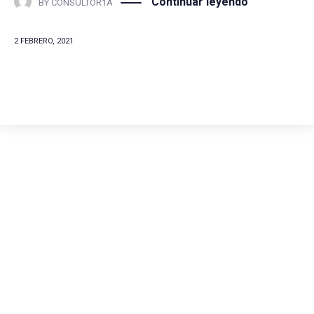
Continuar leyendo
BY
CONSULTOR1A
2 FEBRERO, 2021
Comunícate con
nosotros
(+57) 316 344 0773