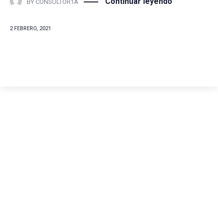
Continuar leyendo
BY
CONSULTOR1A
2 FEBRERO, 2021
Comunícate con
nosotros
(+57) 316 344 0773