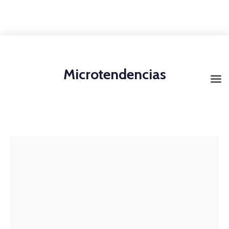
+1-3435-2356
info@avant.com
Mon-Fri 8am - 6pm
Microtendencias