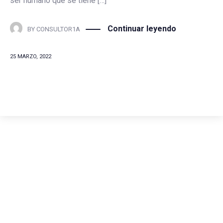
ser humano que se tiene […]
Continuar leyendo
BY
CONSULTOR1A
25 MARZO, 2022
Comunícate con
nosotros
(+57) 316 344 0773