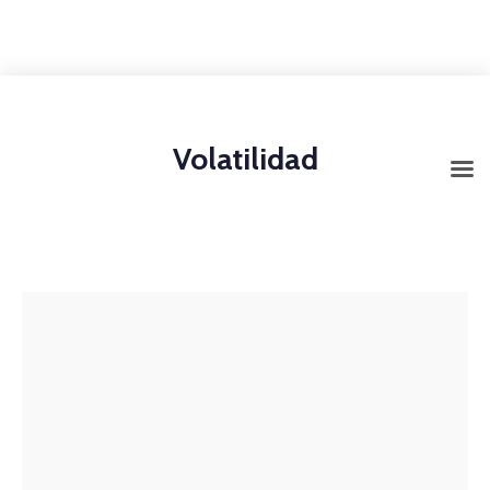
+1-3435-2356
info@avant.com
Mon-Fri 8am - 6pm
Volatilidad